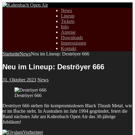
News
Lineup
Tickets
Info
Anreise
Downloads
Impressionen
Kontakt
Startseite
News
Neu im Lineup: Deströyer 666
Neu im Lineup: Deströyer 666
31. Oktober 2023
News
Deströyer 666
Deströyer 666 stehen für kompromisslosen Black Thrash Metal, wie
er im Buche steht. In Australien im Jahr 1994 gegründet, feiert die
Band nächstes Jahr am Kaltenbach Open Air das 30-jährige
Jubiläum!
Vorheriger