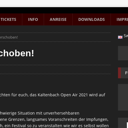
TICKETS
INFO
ANREISE
DOWNLOADS
IMPR
Sw
erschoben!
schoben!
F
chten für euch, das Kaltenbach Open Air 2021 wird auf
chwierige Situation mit unverhersehbaren
sene Grenzen, langsames Voranschreiten der Impfungen,
 ein Festival so zu veranstalten wie wir es selbst wollen