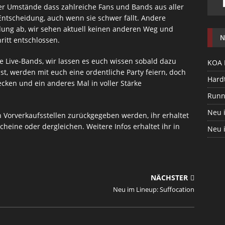
er Umstände dass zahlreiche Fans und Bands aus aller
e Entscheidung, auch wenn sie schwer fällt. Andere
dung ab, wir sehen aktuell keinen anderen Weg und
N
itt entschlossen.
ne Live-Bands, wir lassen es euch wissen sobald dazu
KOA 
st, werden mit euch eine ordentliche Party feiern, doch
Hardt
ken und ein anderes Mal in voller Stärke
Runn
Neu 
n Vorverkaufsstellen zurückgegeben werden, ihr erhaltet
scheine oder dergleichen. Weitere Infos erhaltet ihr in
Neu 
NÄCHSTER
Neu im Lineup: Suffocation