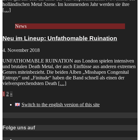
holländischen Metal Szene. Im kommenden Jahr werden sie ihre
[…]
News
Neu im Lineup: Unfathomable Ruination
4. November 2018
UNFATHOMABLE RUINATION aus London spielen intensiven
und brutalen Death Metal, der auch Einflüsse aus anderen extremen
Genres miteinbezieht. Die beiden Alben „Misshapen Congenital
Entropy“ und „Finitude“ haben die Band schnell als einen der
vielversprechendsten Death
[…]
1
2
»
Switch to the english version of this site
Folge uns auf
Instagram