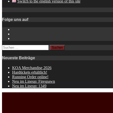
Switch to the english version of this site
Folge uns auf
Instagram
YouTube
Spotify
Suchen
nach:
Neueste Beiträge
KOA Merchandise 2026
Hardtickets erhältlich!
Running Order online!
Neu im Lineup: Firespawn
Neu im Lineup: 1349