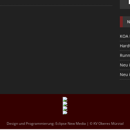
N
KOA 
Hardt
Runn
Neu 
Neu 
Design und Programmierung:
Eclipse New Media
| © KV Oberes Mürztal