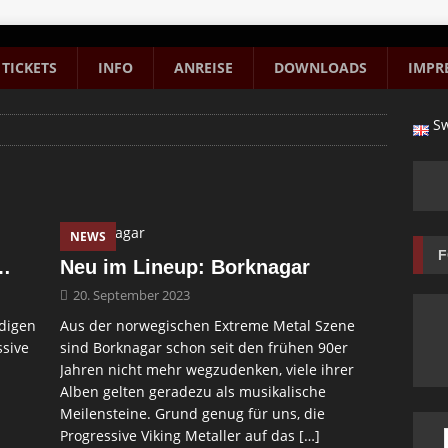
TICKETS
INFO
ANREISE
DOWNLOADS
IMPR
Sw
NEWS
F
s…
Neu im Lineup: Borknagar
20. September 2023
ndigen
Aus der norwegischen Extreme Metal Szene
ssive
sind Borknagar schon seit den frühen 90er
Jahren nicht mehr wegzudenken, viele ihrer
Alben gelten geradezu als musikalische
Meilensteine. Grund genug für uns, die
Progressive Viking Metaller auf das
[…]