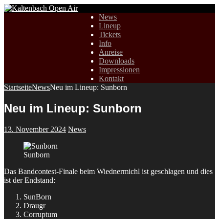
News
Lineup
Tickets
Info
Anreise
Downloads
Impressionen
Kontakt
Startseite
News
Neu im Lineup: Sunborn
Neu im Lineup: Sunborn
13. November 2024
News
Sunborn
Das Bandcontest-Finale beim Wiednermichl ist geschlagen und dies
ist der Endstand:
SunBorn
Draugr
Corruptum