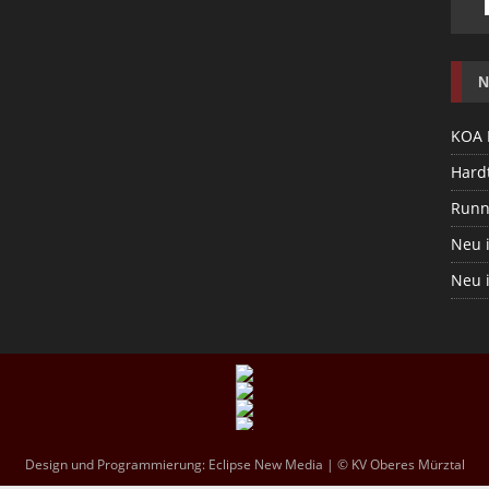
N
KOA 
Hardt
Runn
Neu 
Neu 
Design und Programmierung:
Eclipse New Media
| © KV Oberes Mürztal