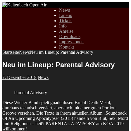
News
Lineup
Tickets
Info
Anreise
Downloads
Impressionen
Kontakt
Startseite
News
Neu im Lineup: Parental Advisory
Neu im Lineup: Parental Advisory
7. Dezember 2018
News
Parental Advisory
Diese Wiener Band spielt gnadenlosen Brutal Death Metal,
durchaus technisch versiert, aber auch mit einer guten Portion
Groove versehen. Die Texte in ihrem aktuellen Album „Soundtrack
Of An Upcoming Apocalypse“ (2015) handeln von Blut, Sex, Mord
und Religionen – heißt PARENTAL ADVISORY am KOA 2019
willkommen!