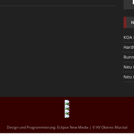
N
KOA 
Hardt
Runn
Neu 
Neu 
Design und Programmierung:
Eclipse New Media
| © KV Oberes Mürztal