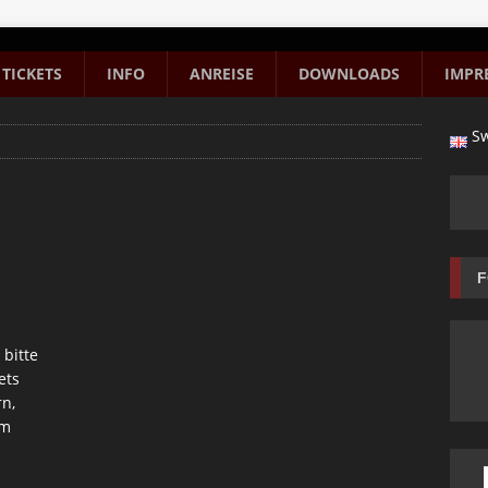
TICKETS
INFO
ANREISE
DOWNLOADS
IMPR
Sw
F
 bitte
ets
rn,
am