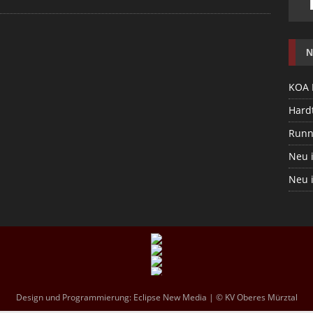
N
KOA 
Hardt
Runn
Neu 
Neu 
Design und Programmierung:
Eclipse New Media
| © KV Oberes Mürztal